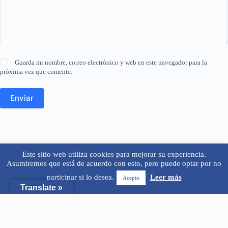
Guarda mi nombre, correo electrónico y web en este navegador para la
próxima vez que comente.
Enviar
Este sitio web utiliza cookies para mejorar su experiencia.
Asumiremos que está de acuerdo con esto, pero puede optar por no
participar si lo desea.
Leer más
Acepto
Translate »
Copyright © 2026 - Tema para WordPress de
CreativeThemes