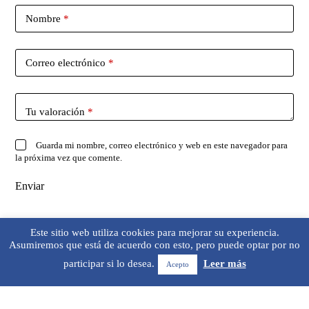
Nombre
*
Correo electrónico
*
Tu valoración
*
Guarda mi nombre, correo electrónico y web en este navegador para
la próxima vez que comente.
Enviar
Este sitio web utiliza cookies para mejorar su experiencia.
Asumiremos que está de acuerdo con esto, pero puede optar por no
participar si lo desea.
Leer más
Acepto
Copyright © 2026 - Tema para WordPress de
CreativeThemes
Translate »