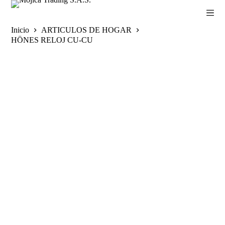
S
a
l
Inicio
ARTICULOS DE HOGAR
t
HÖNES RELOJ CU-CU
a
r
a
l
c
o
n
t
e
n
i
d
o